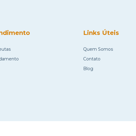
ndimento
Links Úteis
eutas
Quem Somos
damento
Contato
Blog