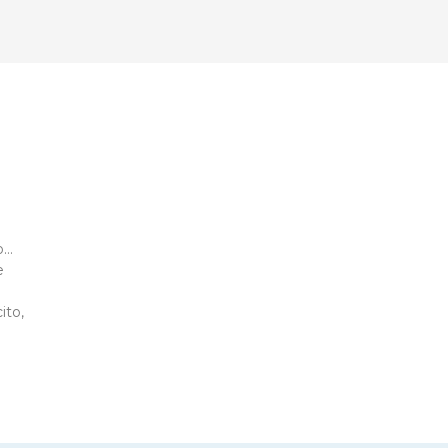
o…
e
ito,