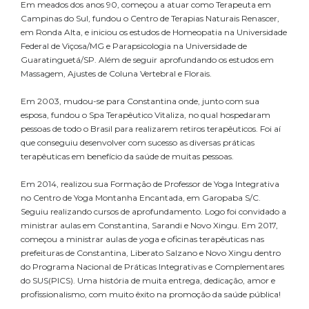
Em meados dos anos 90, começou a atuar como Terapeuta em
Campinas do Sul, fundou o Centro de Terapias Naturais Renascer,
em Ronda Alta, e iniciou os estudos de Homeopatia na Universidade
Federal de Viçosa/MG e Parapsicologia na Universidade de
Guaratinguetá/SP. Além de seguir aprofundando os estudos em
Massagem, Ajustes de Coluna Vertebral e Florais.
Em 2003, mudou-se para Constantina onde, junto com sua
esposa, fundou o Spa Terapêutico Vitaliza, no qual hospedaram
pessoas de todo o Brasil para realizarem retiros terapêuticos. Foi aí
que conseguiu desenvolver com sucesso as diversas práticas
terapêuticas em benefício da saúde de muitas pessoas.
Em 2014, realizou sua Formação de Professor de Yoga Integrativa
no Centro de Yoga Montanha Encantada, em Garopaba S/C.
Seguiu realizando cursos de aprofundamento. Logo foi convidado a
ministrar aulas em Constantina, Sarandi e Novo Xingu. Em 2017,
começou a ministrar aulas de yoga e oficinas terapêuticas nas
prefeituras de Constantina, Liberato Salzano e Novo Xingu dentro
do Programa Nacional de Práticas Integrativas e Complementares
do SUS(PICS). Uma história de muita entrega, dedicação, amor e
profissionalismo, com muito êxito na promoção da saúde pública!