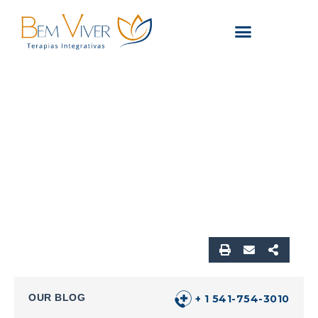
Quem Somos
Cursos e Oficinas
OUR BLOG
+ 1 541-754-3010