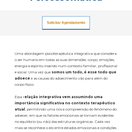
Solicitar Agendamento
Uma abordagem psicoterapêutica integrativa que considera
o ser humano em todas as suas dimensões: corpo, emoções,
energia e espírito inserido num contexto familiar, profissional
e social. Uma vez que
somos um todo, é esse todo que
adoece
e as causas do adoecimento vão para além do
corpo físico.
Essa r
elação integrativa vem assumindo uma
importância significativa no contexto terapêutico
atual
, permitindo uma nova compreensão do fenômeno do
adoecer, em que os fatores emocionais se tornam evidentes
no equilíbrio (ou não) das estruturas orgânicas. Cada vez
mais se reconhece o elo entre estados emocionais e condições